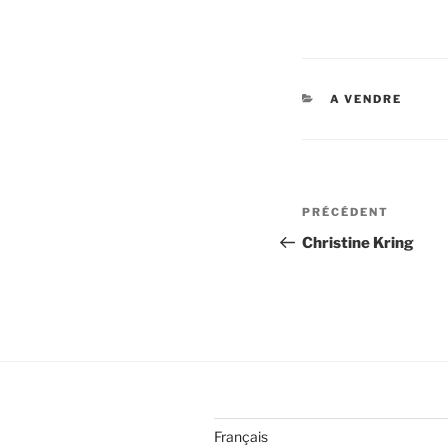
CATÉGORIES
A VENDRE
Navigation
Article
PRÉCÉDENT
de
précédent
Christine Kring
l’article
Français