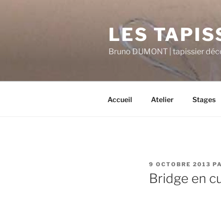
Aller
au
LES TAPIS
contenu
principal
Bruno DUMONT | tapissier déco
Accueil
Atelier
Stages
PUBLIÉ
9 OCTOBRE 2013
P
LE
Bridge en cu