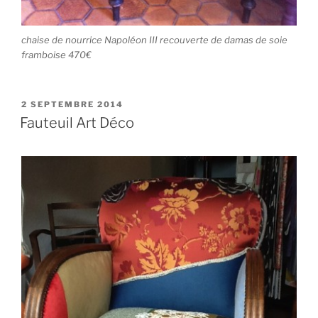
chaise de nourrice Napoléon III recouverte de damas de soie
framboise 470€
PUBLIÉ
2 SEPTEMBRE 2014
LE
Fauteuil Art Déco