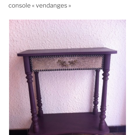
LE
console « vendanges »