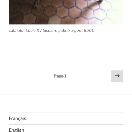
cabriolet Louis XV bicolore patiné argent 650€
Pagination
Page
Page
1
suiv
des
publications
Français
English