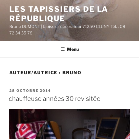
Aller
LES TAPISSIERS DE LA
au
RÉPUBLIQUE
contenu
principal
Bruno DUMONT | tapissier décorateur 71250 CLUNY Tél. : 09
72 34 35 78
Menu
AUTEUR/AUTRICE :
BRUNO
PUBLIÉ
28 OCTOBRE 2014
LE
chauffeuse années 30 revisitée