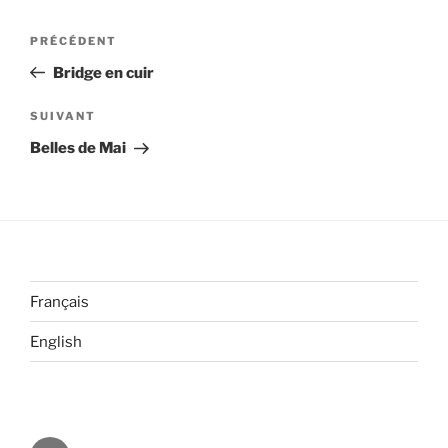
Navigation
Article
PRÉCÉDENT
de
précédent
Bridge en cuir
l’article
Article
SUIVANT
suivant
Belles de Mai
Français
English