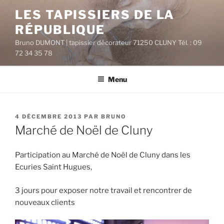
Aller
LES TAPISSIERS DE LA
au
RÉPUBLIQUE
contenu
principal
Bruno DUMONT | tapissier décorateur 71250 CLUNY Tél. : 09
72 34 35 78
Menu
PUBLIÉ
4 DÉCEMBRE 2013
PAR
BRUNO
LE
Marché de Noël de Cluny
Participation au Marché de Noël de Cluny dans les
Ecuries Saint Hugues,
3 jours pour exposer notre travail et rencontrer de
nouveaux clients