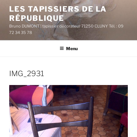
Aller
LES TAPISSIERS DE LA
au
RÉPUBLIQUE
contenu
principal
Bruno DUMONT | tapissier décorateur 71250 CLUNY Tél. : 09
72 34 35 78
Menu
IMG_2931