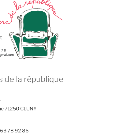
rs de la république
r
ique 71250 CLUNY
8
6 63 78 92 86